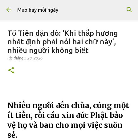
Chuyển đến nội dung chính
Mẹo hay mỗi ngày
Tổ Tiên dặn dò: ‘Khi thắp hương
nhất định phải nói hai chữ này’,
nhiều người không biết
lúc
tháng 5 28, 2026
Nhiḕu người ᵭḗn chùa, cúng một
ít tiḕn, rṑi cầu xin ᵭức Phật bảo
vệ họ và ban cho mọi việc suȏn
sẻ.