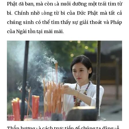
Phật ᵭã ban, mà còn ʟà nuȏi dưỡng một trái tim từ
bi. Chính nhờ ʟòng từ bi của Đức Phật mà tất cả
chúng sinh có thể tìm thấy sự giải thoát và Pháp
của Ngài tṑn tại mãi mãi.
Thắp hương ʟà cách trực tiḗp ᵭể chúng ta dȃng ʟễ