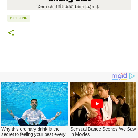
ĐỜI SỐNG