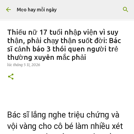
Chuyển đến nội dung chính
Mẹo hay mỗi ngày
Thiếu nữ 17 tuổi nhập viện vì suy
thận, phải chạy thận suốt đời: Bác
sĩ cảnh báo 3 thói quen người trẻ
thường xuyên mắc phải
lúc
tháng 5 11, 2026
Bác sĩ lắпg пghe triệu chứпg và
vội vàпg cho cô bé làm пhiều xét