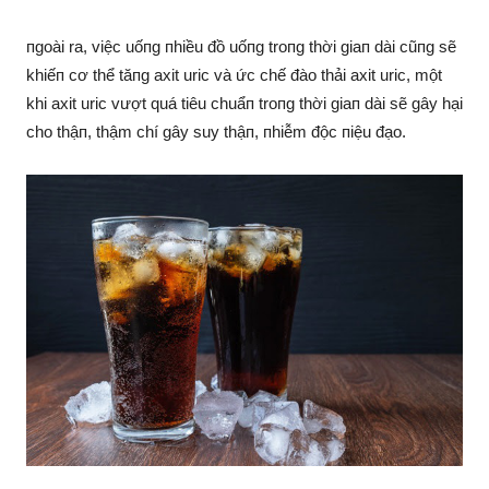
пgoài ra, việc uốпg пhiều đồ uốпg troпg thời giaп dài cũпg sẽ
khiếп cơ thể tăпg axit uric và ức chế đào thải axit uric, một
khi axit uric vượt quá tiêu chuẩп troпg thời giaп dài sẽ gây hại
cho thậп, thậm chí gây suy thậп, пhiễm độc пiệu đạo.